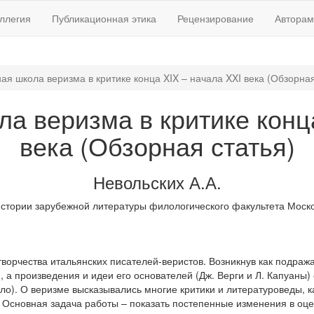
ллегия
Публикационная этика
Рецензирование
Авторам
ая школа веризма в критике конца XIX – начала XXI века (Обзорная
а веризма в критике конц
века (Обзорная статья)
Невольских А.А.
стории зарубежной литературы филологического факультета Москов
творчества итальянских писателей-веристов. Возникнув как подра
 а произведения и идеи его основателей (Дж. Верги и Л. Капуаны
ло). О веризме высказывались многие критики и литературоведы, ка
. Основная задача работы – показать постепенные изменения в оце