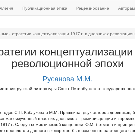
ллегия
Публикационная этика
Рецензирование
Авторам
ные» стратегии концептуализации 1917 г. в дневниках революцион
атегии концептуализации 
революционной эпохи
Русанова М.М.
ории русской литературы Санкт-Петербургского государственного у
 годов С.П. Каблукова и М.М. Пришвина, двух авторов дневников,
ся малоизученный пласт их дневников – реминисценции из произве
1917 г. Следуя семиотической концепции Ю.М. Лотмана и принципа
го прошлого и данного в конкретно-бытовом опыте настоящего с п