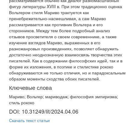
рассматривается обычно как диалог разномасштабных
фигур литературы XVIII в. При этом традиционно оценка
Вольтером стиля Мариво трактуется как
пренебрежительно-насмешливая, а сам Мариво
рассматривается как противник Вольтера и его
сторонников. Между тем более подробный анализ
отзывов просветителя о своем современнике, а также
изучение взглядов Мариво, выраженных в его
разножанровых произведениях, позволяет обнаружить
достаточно неоднозначную взаимосвязь творчества этих
писателей. Как в содержании философских идей, так и в
форме их изложения, в поэтике и стилистике рококо
обнаруживаются не только отличия, но и парадоксальным
образом моменты сходства обоих писателей.
Ключевые слова
Мариво; Вольтер; мариводаж; философия эмпиризма;
стиль рококо
DOI: 10.31249/lit/2024.04.06
Скачать текст статьи