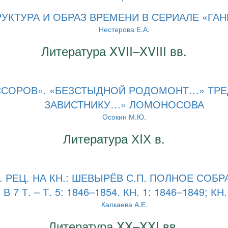
РУКТУРА И ОБРАЗ ВРЕМЕНИ В СЕРИАЛЕ «ГА
Нестерова Е.А.
Литература XVII–XVIII вв.
ССОРОВ». «БЕЗСТЫДНОЙ РОДОМОНТ…» ТРЕ
ЗАВИСТНИКУ…» ЛОМОНОСОВА
Осокин М.Ю.
Литература ХIХ в.
. РЕЦ. НА КН.: ШЕВЫРЁВ С.П. ПОЛНОЕ СОБ
В 7 Т. – Т. 5: 1846–1854. КН. 1: 1846–1849; КН.
Калкаева А.Е.
Литература XX–XXI вв.